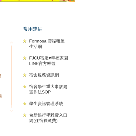
常用連結
Formosa 雲端租屋
生活網
FJCU宿服♥幸福家園
LINE官方帳號
宿舍服務資訊網
優
宿舍學生重大事故處
置作法SOP
圍
學生資訊管理系統
台新銀行學雜費入口
網(住宿費繳費)