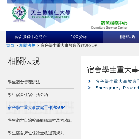
宿舍服務中心簡介
宿舍介紹
相關法規
首頁
>
相關法規
>
宿舍學生重大事故處置作法SOP
相關法規
宿舍學生重大事
宿舍學生重大事故處
學生宿舍管理辦法
Emergency Proced
學生宿舍住宿生活公約
宿舍學生重大事故處置作法SOP
學生宿舍自治幹部組織章程及考核細
學生宿舍床位保證金收退費規則