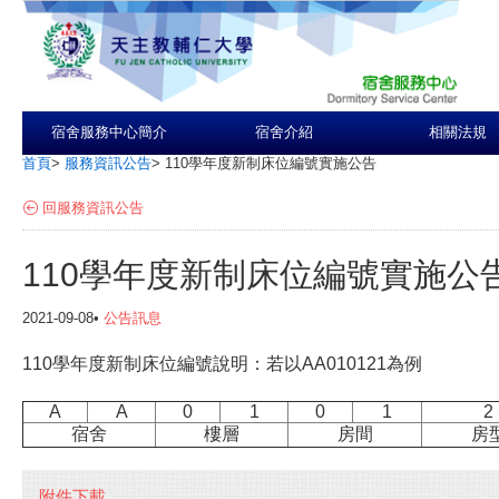
宿舍服務中心簡介
宿舍介紹
相關法規
首頁
>
服務資訊公告
>
110學年度新制床位編號實施公告
回服務資訊公告
110學年度新制床位編號實施公
2021-09-08•
公告訊息
110學年度新制床位編號說明：若以AA010121為例
A
A
0
1
0
1
2
宿舍
樓層
房間
房
附件下載